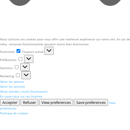
Nous utilisons les cookies pour vous offrir une meilleure expérience sur notre site. En cas de
refus, certaines fonctionnalités peuvent moins bien fonctionner
Functional
Functional
Toujours activé
Préférences
Préférences
Statistics
Statistics
Marketing
Marketing
Gérer les options
Gérer les services
Gérer {vendor_count} fournisseurs
En savoir plus sur ces finalités
Accepter
Refuser
View preferences
Save preferences
View
preferences
Politique de cookies