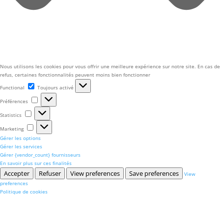
Nous utilisons les cookies pour vous offrir une meilleure expérience sur notre site. En cas de
refus, certaines fonctionnalités peuvent moins bien fonctionner
Functional
Functional
Toujours activé
Préférences
Préférences
Statistics
Statistics
Marketing
Marketing
Gérer les options
Gérer les services
Gérer {vendor_count} fournisseurs
En savoir plus sur ces finalités
Accepter
Refuser
View preferences
Save preferences
View
preferences
Politique de cookies