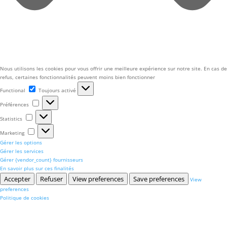
Nous utilisons les cookies pour vous offrir une meilleure expérience sur notre site. En cas de
refus, certaines fonctionnalités peuvent moins bien fonctionner
Functional
Functional
Toujours activé
Préférences
Préférences
Statistics
Statistics
Marketing
Marketing
Gérer les options
Gérer les services
Gérer {vendor_count} fournisseurs
En savoir plus sur ces finalités
Accepter
Refuser
View preferences
Save preferences
View
preferences
Politique de cookies