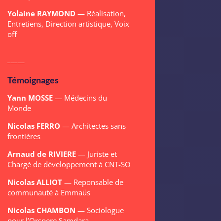
Yolaine RAYMOND
— Réalisation,
Entretiens, Direction artistique, Voix
off
_____
Témoignages
Yann MOSSE
— Médecins du
Monde
Nicolas FERRO
— Architectes sans
frontières
Arnaud de RIVIERE
— Juriste et
Chargé de développement à CNT-SO
Nicolas ALLIOT
— Reponsable de
communauté à Emmaüs
Nicolas CHAMBON
— Sociologue
pour l’Orspere Samdara