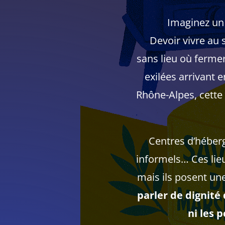
Imaginez un 
Devoir vivre au s
sans lieu où ferme
exilées arrivant
Rhône-Alpes, cette v
Centres d’héber
informels… Ces lie
mais ils posent un
parler de dignité
ni les p