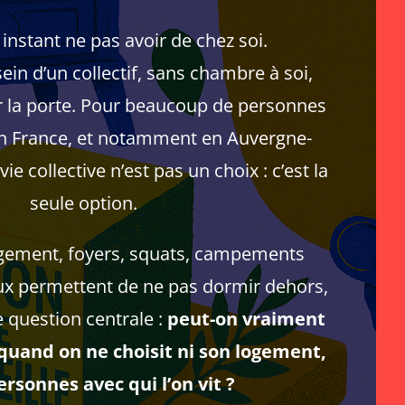
flèches
haut/bas
instant ne pas avoir de chez soi.
pour
augmenter
ein d’un collectif, sans chambre à soi,
ou
r la porte. Pour beaucoup de personnes
diminuer
le
 en France, et notamment en Auvergne-
volume.
ie collective n’est pas un choix : c’est la
seule option.
gement, foyers, squats, campements
ux permettent de ne pas dormir dehors,
e question centrale :
peut-on vraiment
 quand on ne choisit ni son logement,
ersonnes avec qui l’on vit ?