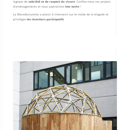
logique de
sobriété et de respect du vivant
. Confiez-nous vos projets
d’aménagements et vous aspirations
low techs
!
La Manufacturette a plaisir à intervenir sur le mode de la brigade et
privilégie
les chantiers participatifs
.