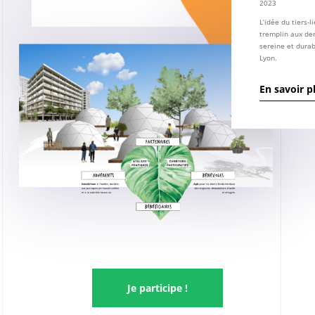
2023
L’idée du tiers-l
tremplin aux dem
sereine et durab
Lyon.
En savoir p
Je participe !