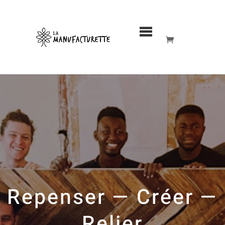
MENU
Repenser — Créer —
Relier