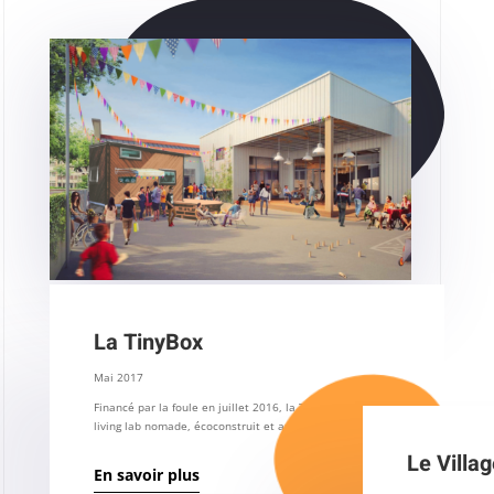
La TinyBox
Mai 2017
Financé par la foule en juillet 2016, la TinyBox est un
living lab nomade, écoconstruit et autonome en énergies.
Le Villag
En savoir plus