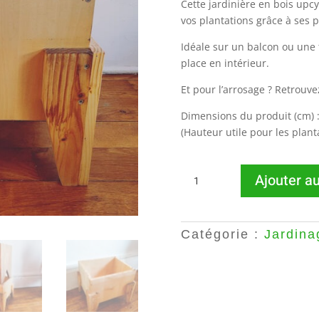
Cette jardinière en bois upc
vos plantations grâce à ses p
Idéale sur un balcon ou une 
place en intérieur.
Et pour l’arrosage ? Retrouv
Dimensions du produit (cm) :
(Hauteur utile pour les plant
quantité
Ajouter au
de
Jardinière
en
Catégorie :
Jardina
bois
upcyclée