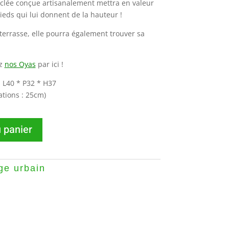
yclée conçue artisanalement mettra en valeur
ieds qui lui donnent de la hauteur !
terrasse, elle pourra également trouver sa
ez
nos Oyas
par ici !
 L40 * P32 * H37
ations : 25cm)
 panier
ge urbain