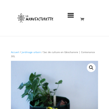
MENU
Accueil
/
Jardinage urbain
/ Sac de culture en Géochanvre | Contenance
30L